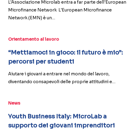
Network
L'Associazione Microlab entra a far parte dell'European
Microfinance Network L'European Microfinance
Network (EMN) è un…
“Mettiamoci
Orientamento al lavoro
in
gioco:
“Mettiamoci in gioco: il futuro è mio”:
il
percorsi per studenti
futuro
è
Aiutare i giovani a entrare nel mondo del lavoro,
mio”:
diventando consapevoli delle proprie attitudini e…
percorsi
per
Youth
News
studenti
Business
Italy:
Youth Business Italy: MicroLab a
MicroLab
supporto dei giovani imprenditori
a