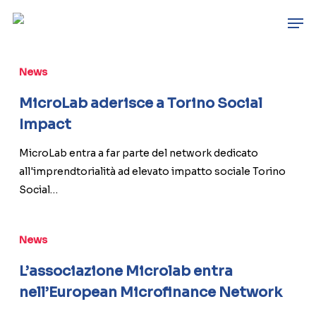
Skip
Men
to
main
MicroLab
content
aderisce
News
a
MicroLab aderisce a Torino Social
Torino
Impact
Social
Impact
MicroLab entra a far parte del network dedicato
all'imprendtorialità ad elevato impatto sociale Torino
Social…
L’associazione
News
Microlab
entra
L’associazione Microlab entra
nell’European
nell’European Microfinance Network
Microfinance