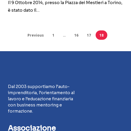
supporto
Il 9 Ottobre 2014, presso la Piazza dei Mestieri a Torino,
dei
è stato dato il…
giovani
imprenditori
Previous
1
…
16
17
18
Dal 2003 supportiamo l’auto-
imprenditoria, l’orientamento al
lavoro e l’educazione finanziaria
con business mentoring e
formazione.
Associazione