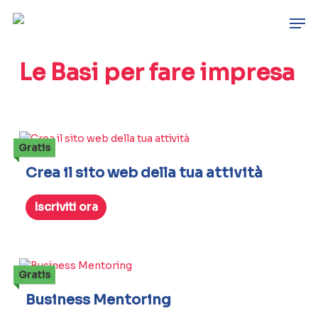
Skip
Men
to
main
content
Le Basi per fare impresa
Gratis
Crea il sito web della tua attività
Iscriviti ora
Gratis
Business Mentoring