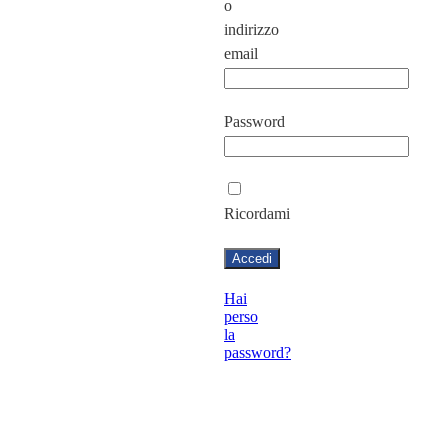
o
indirizzo
email
Password
Ricordami
Hai
perso
la
password?
Registrati
Non
hai
un