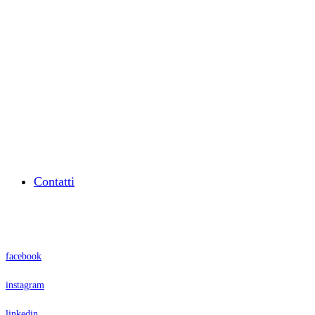
Dal 2003 supportiamo l’auto-imprenditoria,
l’orientamento al lavoro e l’educazione
finanziaria con business mentoring e
formazione.
Associazione
Contatti
Seguici su
facebook
instagram
linkedin