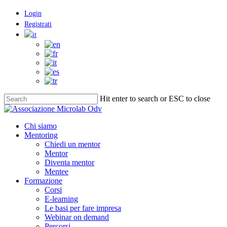
Skip
Login
to
Registrati
main
content
Hit enter to search or ESC to close
Close
Search
Menu
Chi siamo
Mentoring
Chiedi un mentor
Mentor
Diventa mentor
Mentee
Formazione
Corsi
E-learning
Le basi per fare impresa
Webinar on demand
Percorsi