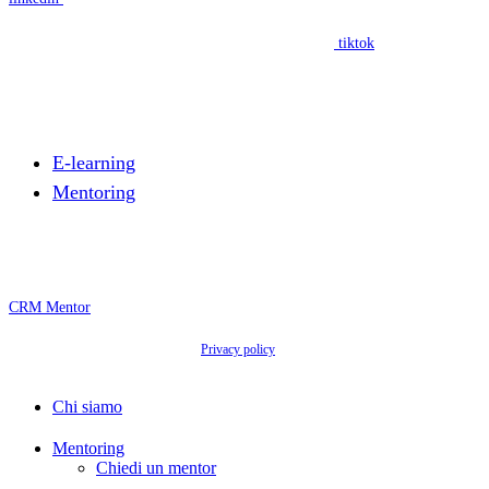
Segui il nostro progetto edufin Includimi a scuola su
tiktok
Cosa facciamo
E-learning
Mentoring
Area Mentor
CRM Mentor
© 2026 Associazione Microlab Odv.
Privacy policy
- Via Maria Vittoria, 38, 10123 Torino
TO - Codice fiscale C.F. 9764 6630 018 - P. IVA IT09453131212
Close
Chi siamo
Menu
Mentoring
Chiedi un mentor