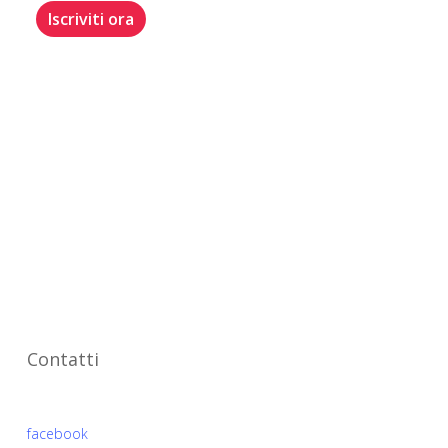
Iscriviti ora
Dal 2003 supportiamo l’auto-
imprenditoria, l’orientamento al lavoro
e l’educazione finanziaria con business
mentoring e formazione.
Associazione
Contatti
Seguici su
facebook