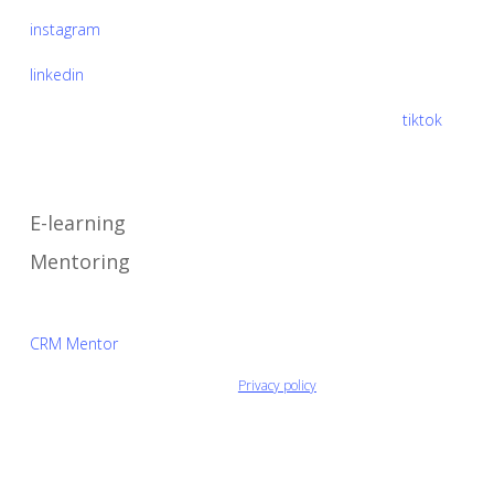
instagram
linkedin
Segui il nostro progetto edufin Includimi a scuola su
tiktok
Cosa facciamo
E-learning
Mentoring
Area Mentor
CRM Mentor
© 2026 Associazione Microlab Odv.
Privacy policy
- Via Maria Vittoria, 38,
10123 Torino TO - Codice fiscale C.F. 9764 6630 018 - P. IVA
IT09453131212