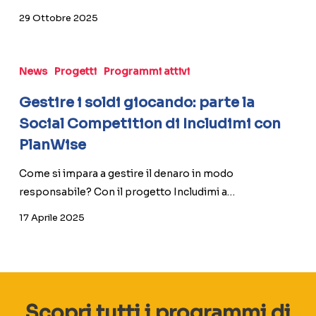
29 Ottobre 2025
Gestire
i
News
Progetti
Programmi attivi
soldi
Gestire i soldi giocando: parte la
giocando:
Social Competition di Includimi con
parte
PlanWise
la
Social
Come si impara a gestire il denaro in modo
Competition
responsabile? Con il progetto Includimi a…
di
Includimi
17 Aprile 2025
con
PlanWise
Scopri tutti i programmi di