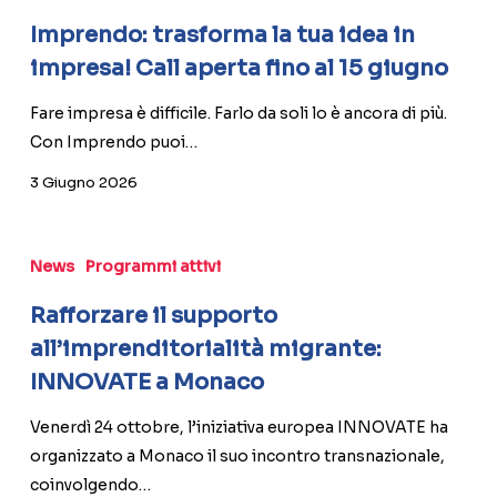
la
Imprendo: trasforma la tua idea in
tua
impresa! Call aperta fino al 15 giugno
idea
in
Fare impresa è difficile. Farlo da soli lo è ancora di più.
impresa!
Con Imprendo puoi…
Call
3 Giugno 2026
aperta
fino
Rafforzare
al
il
News
Programmi attivi
15
supporto
giugno
Rafforzare il supporto
all’imprenditorialità
all’imprenditorialità migrante:
migrante:
INNOVATE a Monaco
INNOVATE
a
Venerdì 24 ottobre, l’iniziativa europea INNOVATE ha
Monaco
organizzato a Monaco il suo incontro transnazionale,
coinvolgendo…