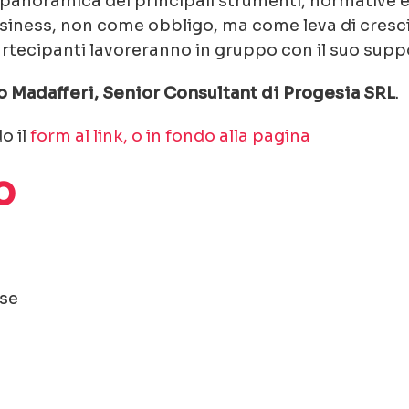
panoramica dei principali strumenti, normative e 
usiness, non come obbligo, ma come leva di cresc
partecipanti lavoreranno in gruppo con il suo supp
o Madafferi, Senior Consultant di Progesia SRL
.
o il
form al link, o in fondo alla pagina
o
ese