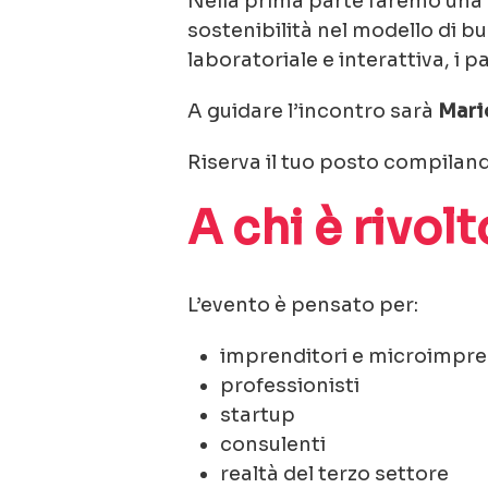
Nella prima parte faremo una 
sostenibilità nel modello di b
laboratoriale e interattiva, i 
A guidare l’incontro sarà
Mari
Riserva il tuo posto compiland
A chi è rivolt
L’evento è pensato per:
imprenditori e microimpr
professionisti
startup
consulenti
realtà del terzo settore