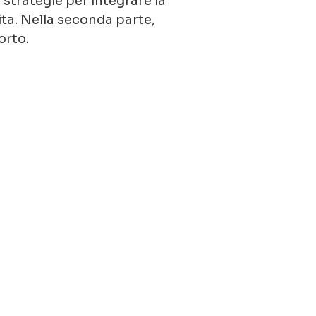
strategie per integrare la
ita. Nella seconda parte,
orto.