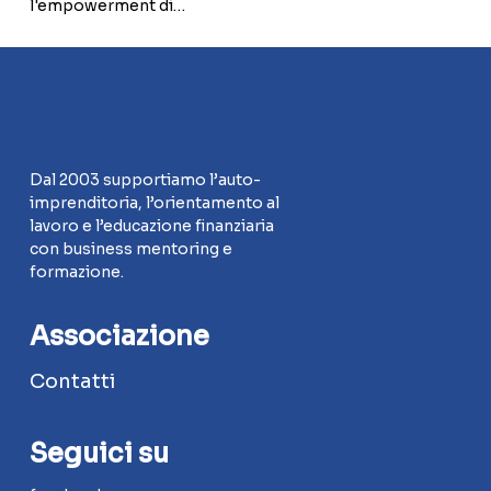
l'empowerment di…
di
lavoro
e
non
Dal 2003 supportiamo l’auto-
imprenditoria, l’orientamento al
lavoro e l’educazione finanziaria
con business mentoring e
formazione.
Associazione
Contatti
Seguici su