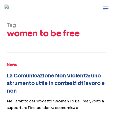
Skip
Men
to
main
content
Tag
women to be free
La
Comunicazione
News
Non
La Comunicazione Non Violenta: uno
Violenta:
strumento utile in contesti di lavoro e
uno
non
strumento
utile
Nell'ambito del progetto "Women To Be Free", volto a
in
supportare l'indipendenza economica e
contesti