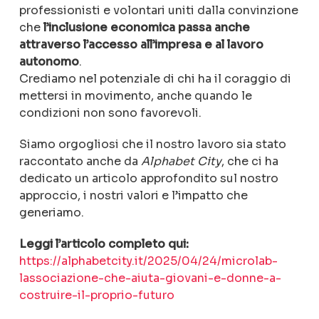
professionisti
e
volontari
uniti
dalla
convinzione
che
l’inclusione
economica
passa
anche
attraverso
l’accesso
all’impresa
e
al
lavoro
autonomo
.
Crediamo
nel
potenziale
di
chi
ha
il
coraggio
di
mettersi
in
movimento,
anche
quando
le
condizioni
non
sono
favorevoli.
Siamo
orgogliosi
che
il
nostro
lavoro
sia
stato
raccontato
anche
da
Alphabet
City
,
che
ci
ha
dedicato
un
articolo
approfondito
sul
nostro
approccio,
i
nostri
valori
e
l’impatto
che
generiamo.
Leggi
l’articolo
completo
qui:
https://
alphabetcity.
it/
2025/
04/
24/
microlab-
lassociazione-
che-
aiuta-
giovani-
e-
donne-
a-
costruire-
il-
proprio-
futuro