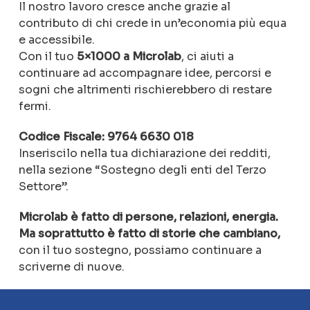
Il
nostro
lavoro
cresce
anche
grazie
al
contributo
di
chi
crede
in
un’economia
più
equa
e
accessibile.
Con
il
tuo
5×1000
a
Microlab
,
ci
aiuti
a
continuare
ad
accompagnare
idee,
percorsi
e
sogni
che
altrimenti
rischierebbero
di
restare
fermi.
Codice
Fiscale: 9764 6630 018
Inseriscilo
nella
tua
dichiarazione
dei
redditi,
nella
sezione “
Sostegno
degli
enti
del
Terzo
Settore”.
Microlab
è
fatto
di
persone,
relazioni,
energia.
Ma
soprattutto
è
fatto
di
storie
che
cambiano,
c
on
il
tuo
sostegno,
possiamo
continuare
a
scriverne
di
nuove.