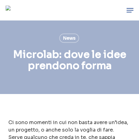
Skip
Men
to
main
content
News
Microlab: dove le idee
prendono forma
Ci
sono
momenti
in
cui
non
basta
avere
un’idea,
un
progetto,
o
anche
solo
la
voglia
di
fare.
Serve
qualcuno
che
creda
in
te,
che
sappia