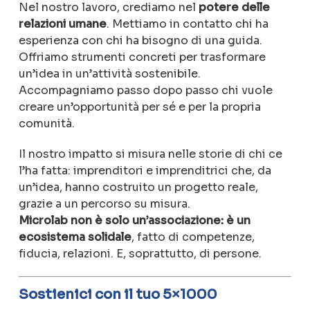
Nel
nostro
lavoro,
crediamo
nel
potere
delle
relazioni
umane
.
Mettiamo
in
contatto
chi
ha
esperienza
con
chi
ha
bisogno
di
una
guida.
Offriamo
strumenti
concreti
per
trasformare
un’idea
in
un’attività
sostenibile.
Accompagniamo
passo
dopo
passo
chi
vuole
creare
un’opportunità
per
sé
e
per
la
propria
comunità.
Il
nostro
impatto
si
misura
nelle
storie
di
chi
ce
l’ha
fatta:
imprenditori
e
imprenditrici
che,
da
un’idea,
hanno
costruito
un
progetto
reale,
grazie
a
un
percorso
su
misura.
Microlab
non
è
solo
un’associazione:
è
un
ecosistema
solidale
,
fatto
di
competenze,
fiducia,
relazioni.
E,
soprattutto,
di
persone.
Sostienici
con
il
tuo
5×1000