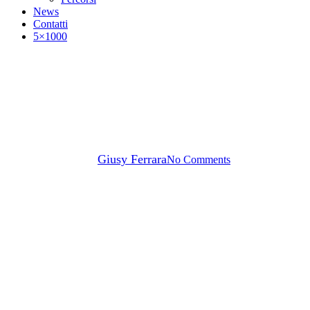
News
Contatti
5×1000
News
Progetti
L’impatto di Empower:
risultati, sfide e prospettive
By
Giusy Ferrara
No Comments