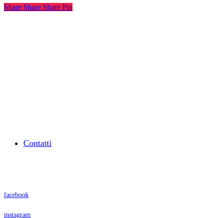
Share
Share
Share
Pin
Dal 2003 supportiamo l’auto-imprenditoria,
l’orientamento al lavoro e l’educazione
finanziaria con business mentoring e
formazione.
Associazione
Contatti
Seguici su
facebook
instagram