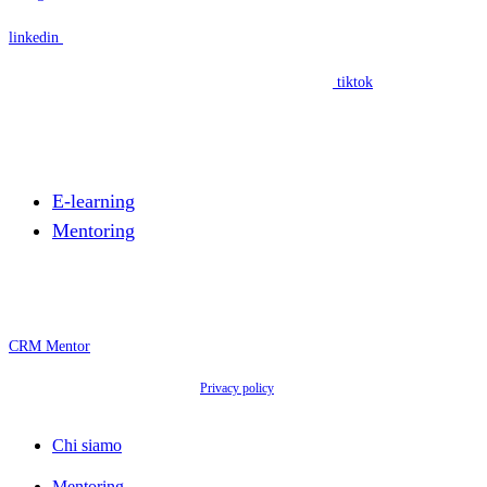
linkedin
Segui il nostro progetto edufin Includimi a scuola su
tiktok
Cosa facciamo
E-learning
Mentoring
Area Mentor
CRM Mentor
© 2026 Associazione Microlab Odv.
Privacy policy
- Via Maria Vittoria, 38, 10123 Torino
TO - Codice fiscale C.F. 9764 6630 018 - P. IVA IT09453131212
Close
Chi siamo
Menu
Mentoring