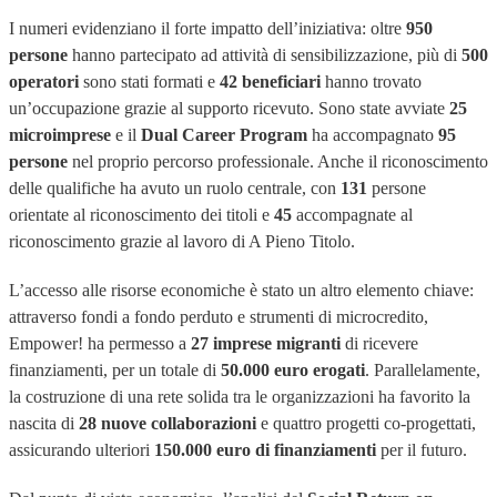
I numeri evidenziano il forte impatto dell’iniziativa: oltre
950
persone
hanno partecipato ad attività di sensibilizzazione, più di
500
operatori
sono stati formati e
42 beneficiari
hanno trovato
un’occupazione grazie al supporto ricevuto. Sono state avviate
25
microimprese
e il
Dual Career Program
ha accompagnato
95
persone
nel proprio percorso professionale. Anche il riconoscimento
delle qualifiche ha avuto un ruolo centrale, con
131
persone
orientate al riconoscimento dei titoli e
45
accompagnate al
riconoscimento grazie al lavoro di A Pieno Titolo.
L’accesso alle risorse economiche è stato un altro elemento chiave:
attraverso fondi a fondo perduto e strumenti di microcredito,
Empower! ha permesso a
27 imprese migranti
di ricevere
finanziamenti, per un totale di
50.000 euro erogati
. Parallelamente,
la costruzione di una rete solida tra le organizzazioni ha favorito la
nascita di
28 nuove collaborazioni
e quattro progetti co-progettati,
assicurando ulteriori
150.000 euro di finanziamenti
per il futuro.