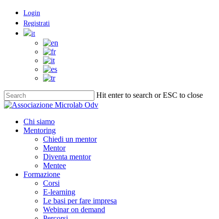
Skip
Login
to
Registrati
main
content
Hit enter to search or ESC to close
Close
Search
Menu
Chi siamo
Mentoring
Chiedi un mentor
Mentor
Diventa mentor
Mentee
Formazione
Corsi
E-learning
Le basi per fare impresa
Webinar on demand
Percorsi