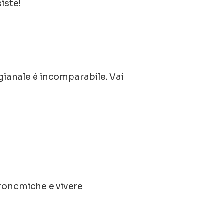
iste!
igianale è incomparabile. Vai
stronomiche e vivere