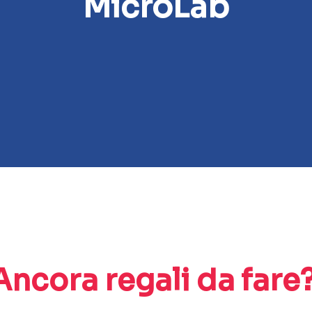
MicroLab
Ancora regali da fare