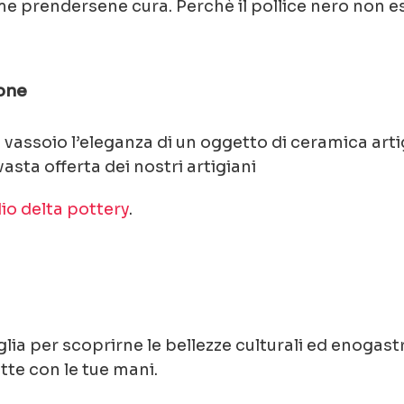
e prendersene cura. Perchè il pollice nero non es
one
n vassoio l’eleganza di un oggetto di ceramica art
 vasta offerta dei nostri artigiani
io delta pottery
.
?
uglia per scoprirne le bellezze culturali ed enoga
ette con le tue mani.