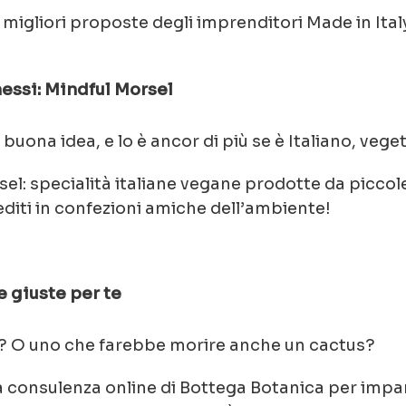
migliori proposte degli imprenditori Made in Italy
ssi: Mindful Morsel
uona idea, e lo è ancor di più se è Italiano, vege
el: specialità italiane vegane prodotte da piccol
pediti in confezioni amiche dell’ambiente!
e giuste per te
e? O uno che farebbe morire anche un cactus?
 consulenza online di Bottega Botanica per impara