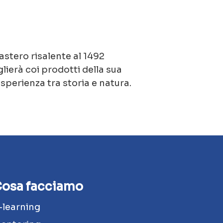
stero risalente al 1492
lierà coi prodotti della sua
esperienza tra storia e natura.
osa facciamo
-learning