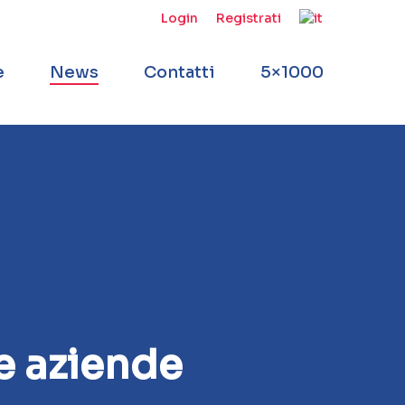
Login
Registrati
e
News
Contatti
5×1000
le aziende