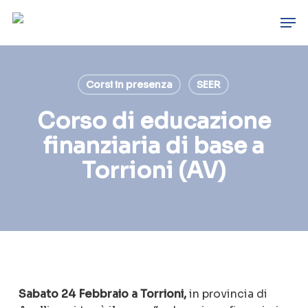
Skip
Men
to
main
content
Corsi in presenza
SEER
Corso di educazione
finanziaria di base a
Torrioni (AV)
Sabato 24 Febbraio a Torr
ioni,
in provincia di