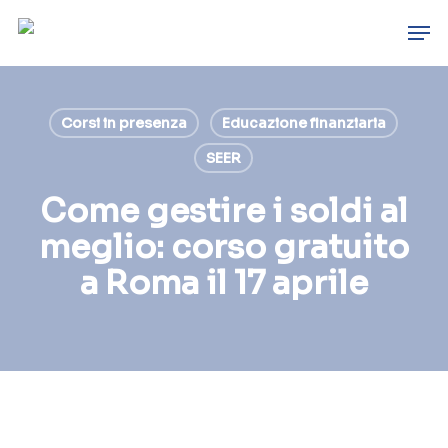
Skip
Men
to
main
content
Corsi in presenza
Educazione finanziaria
SEER
Come gestire i soldi al
meglio: corso gratuito
a Roma il 17 aprile