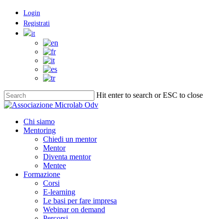
Skip
Login
to
Registrati
main
content
Hit enter to search or ESC to close
Close
Search
Menu
Chi siamo
Mentoring
Chiedi un mentor
Mentor
Diventa mentor
Mentee
Formazione
Corsi
E-learning
Le basi per fare impresa
Webinar on demand
Percorsi