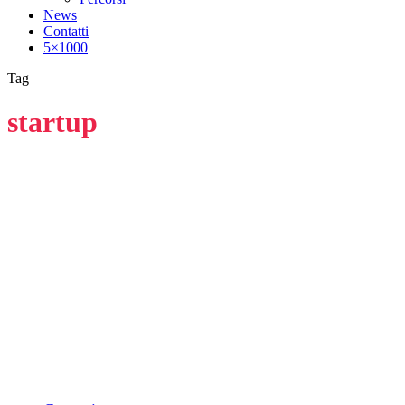
News
Contatti
5×1000
Tag
startup
Dal 2003 supportiamo l’auto-imprenditoria,
l’orientamento al lavoro e l’educazione
finanziaria con business mentoring e
formazione.
Associazione