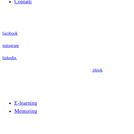
Contatti
Seguici su
facebook
instagram
linkedin
Segui il nostro progetto edufin Includimi a scuola su
tiktok
Cosa facciamo
E-learning
Mentoring
Area Mentor