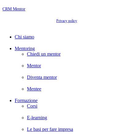
CRM Mentor
© 2026 Associazione Microlab Odv.
Privacy policy
- Via Maria Vittoria, 38, 10123 Torino
TO - Codice fiscale C.F. 9764 6630 018 - P. IVA IT09453131212
Close
Chi siamo
Menu
Mentoring
Chiedi un mentor
Mentor
Diventa mentor
Mentee
Formazione
Corsi
E-learning
Le basi per fare impresa