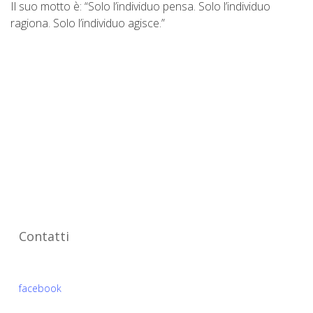
Il suo motto è: “Solo l’individuo pensa. Solo l’individuo
ragiona. Solo l’individuo agisce.”
Dal 2003 supportiamo l’auto-
imprenditoria, l’orientamento al lavoro
e l’educazione finanziaria con business
mentoring e formazione.
Associazione
Contatti
Seguici su
facebook