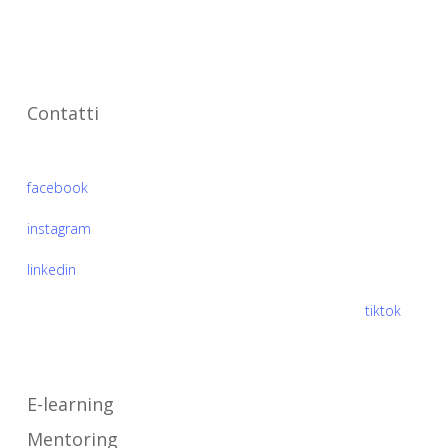
mentoring e formazione.
Associazione
Contatti
Seguici su
facebook
instagram
linkedin
Segui il nostro progetto edufin Includimi a scuola su
tiktok
Cosa facciamo
E-learning
Mentoring