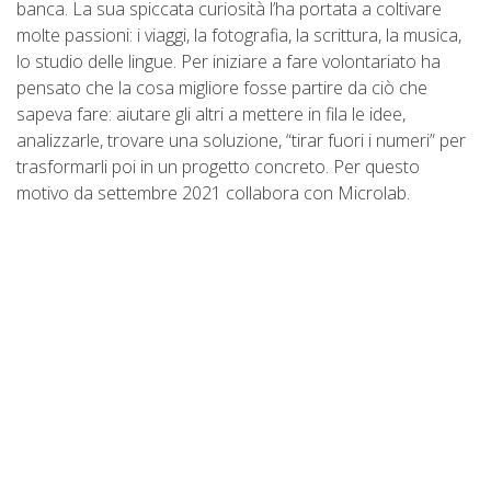
banca. La sua spiccata curiosità l’ha portata a coltivare
molte passioni: i viaggi, la fotografia, la scrittura, la musica,
lo studio delle lingue. Per iniziare a fare volontariato ha
pensato che la cosa migliore fosse partire da ciò che
sapeva fare: aiutare gli altri a mettere in fila le idee,
analizzarle, trovare una soluzione, “tirar fuori i numeri” per
trasformarli poi in un progetto concreto. Per questo
motivo da settembre 2021 collabora con Microlab.
Dal 2003 supportiamo l’auto-
imprenditoria, l’orientamento al lavoro
e l’educazione finanziaria con business