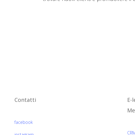
Associazione
Co
Contatti
E-
Seguici su
Me
A
facebook
CRM
instagram