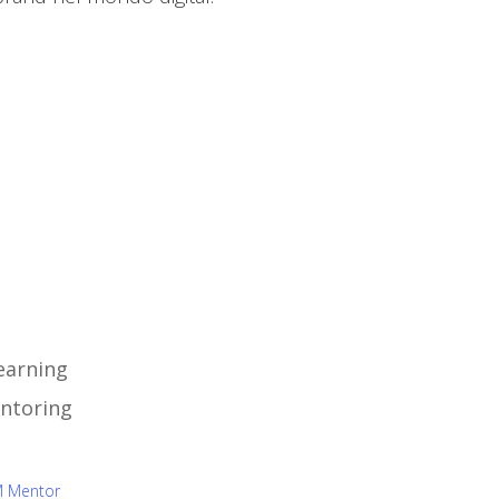
sa facciamo
learning
ntoring
rea Mentor
 Mentor