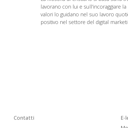
lavorano con lui e sull’incoraggiare l
valori lo guidano nel suo lavoro quot
positivo nel settore del digital market
Associazione
Co
Contatti
E-
Seguici su
Me