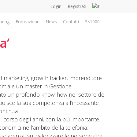
Login
Registrati
oring
Formazione
News
Contatti
5×1000
a’
tal marketing, growth hacker, imprenditore
omia e un master in Gestione
ppato un profondo know-how nel settore del
ribuisce la sua competenza all’incessante
ontinua.
nel corso degli anni, con la più importante
 economici nell’ambito della telefonia.
 trasparenza, sul valorizzare le persone che