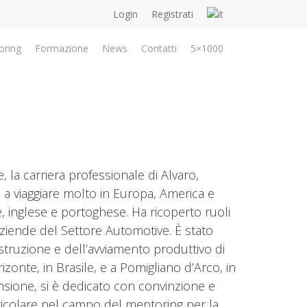
Login
Registrati
oring
Formazione
News
Contatti
5×1000
 la carriera professionale di Alvaro,
 a viaggiare molto in Europa, America e
, inglese e portoghese. Ha ricoperto ruoli
 aziende del Settore Automotive. È stato
truzione e dell’avviamento produttivo di
zonte, in Brasile, e a Pomigliano d’Arco, in
pensione, si è dedicato con convinzione e
ticolare nel campo del mentoring per la