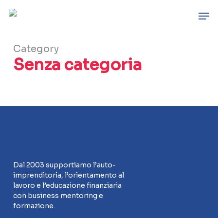
Skip
Men
to
main
content
Category
Senza categoria
Dal 2003 supportiamo l’auto-
imprenditoria, l’orientamento al
lavoro e l’educazione finanziaria
con business mentoring e
formazione.